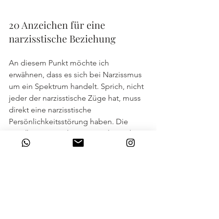
20 Anzeichen für eine 
narzisstische Beziehung
An diesem Punkt möchte ich 
erwähnen, dass es sich bei Narzissmus 
um ein Spektrum handelt. Sprich, nicht 
jeder der narzisstische Züge hat, muss 
direkt eine narzisstische 
Persönlichkeitsstörung haben. Die 
Bandbreite ist sehr weit. Zu dem gibt 
es verschiedene Formen von 
Narzissmus wie zum Beispiel den 
weitbekannten 
grandiosen Narzissten
, 
den 
verdeckten Narzissten
 aber auch 
den 
malignen Narzissten
. Dein Partner 
kann stark ausgeprägte narzisstische 
Züge aufweisen (egal welcher Form), 