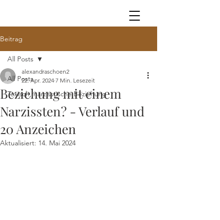
Beitrag
All Posts
alexandraschoen2
All Posts
22. Apr. 2024
7 Min. Lesezeit
Beziehung mit einem
Toxisch, narzisstische Beziehung
Narzissten? - Verlauf und
20 Anzeichen
Aktualisiert:
14. Mai 2024